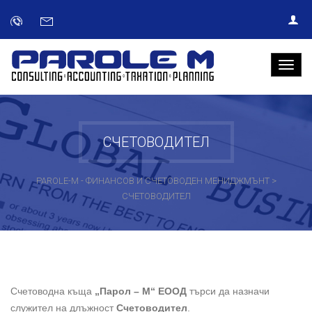
СЧЕТОВОДИТЕЛ
PAROLE-M - ФИНАНСОВ И СЧЕТОВОДЕН МЕНИДЖМЪНТ
>
СЧЕТОВОДИТЕЛ
Счетоводна къща
„Парол – М“ ЕООД
търси да назначи
служител на длъжност
Счетоводител
.