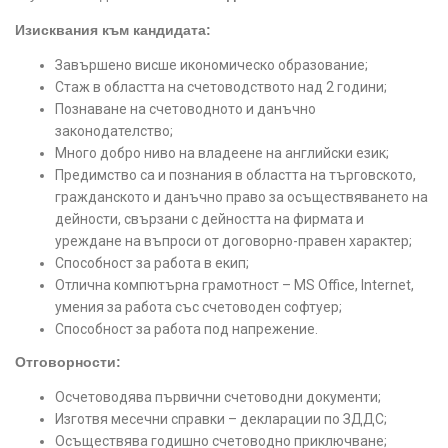
Изисквания към кандидата:
Завършено висше икономическо образование;
Стаж в областта на счетоводството над 2 години;
Познаване на счетоводното и данъчно
законодателство;
Много добро ниво на владеене на английски език;
Предимство са и познания в областта на търговското,
гражданското и данъчно право за осъществяването на
дейности, свързани с дейността на фирмата и
уреждане на въпроси от договорно-правен характер;
Способност за работа в екип;
Отлична компютърна грамотност – MS Office, Internet,
умения за работа със счетоводен софтуер;
Способност за работа под напрежение.
Отговорности:
Осчетоводява първични счетоводни документи;
Изготвя месечни справки – декларации по ЗДДС;
Осъществява годишно счетоводно приключване;