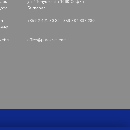
фис
ул. “Подуево” 5а 1680 София
дрес
България
л.
+359 2 421 80 32
+359 887 637 280
омер
мейл:
office@parole-m.com