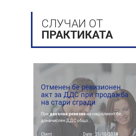
СЛУЧАИ ОТ
ПРАКТИКАТА
Отменен бе ревизионен
акт за ДДС при продажба
на стари сгради
При
данъчна ревизия
на наш клиент бе
доначислен ДДС общо…
Client :
Date : 21/10/2018