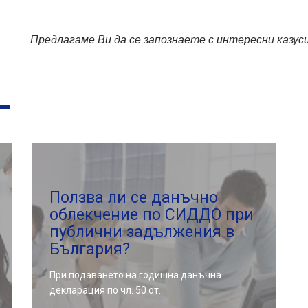
Предлагаме Ви да се запознаете с интересни казус
Ползва ли се данъчно
облекчение по СИДДО при
публични задължения в
България?
При подаването на годишна данъчна
декларация по чл. 50 от…