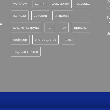
О
workflow
данни
документи
заверка
а
заплата
заповед
интрастат
Те
н
та
кодекс на труда
нап
нои
приходи
И
софтуер
счетоводство
такси
трудова книжка
©PAROLE-M 2020 Всички права запазени!