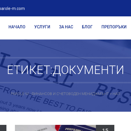
parole-m.com
НАЧАЛО
УСЛУГИ
ЗА НАС
БЛОГ
ПРЕПОРЪКИ
ЕТИКЕТ:ДОКУМЕНТИ
PAROLE-M - ФИНАНСОВ И СЧЕТОВОДЕН МЕНИДЖМЪНТ
>
НАП
5
15