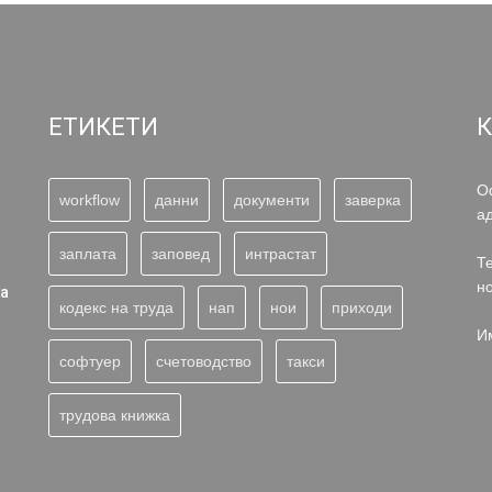
ЕТИКЕТИ
О
workflow
данни
документи
заверка
а
заплата
заповед
интрастат
Те
н
та
кодекс на труда
нап
нои
приходи
И
софтуер
счетоводство
такси
трудова книжка