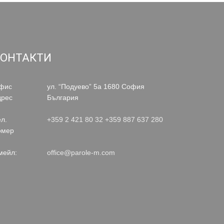
КОНТАКТИ
фис
ул. “Подуево” 5а 1680 София
дрес
България
л.
+359 2 421 80 32
+359 887 637 280
омер
мейл:
office@parole-m.com