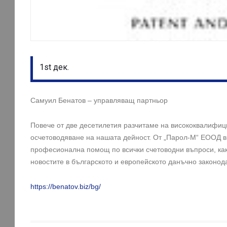
1st дек.
Самуил Бенатов – управляващ партньор
Повече от две десетилетия разчитаме на висококвалифиц
осчетоводяване на нашата дейност. От „Парол-М“ ЕООД в
професионална помощ по всички счетоводни въпроси, как
новостите в българското и европейското данъчно законод
https://benatov.biz/bg/