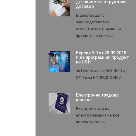
длъжността в трудовия
договор
В действащото
законодателство
съществуват формални
правила, по които…
Версия 3.0 от 28.09.2018
г. на програмния продукт
на НОИ
за Приложения №9, №10 и
№11 към НПОПДОО НОИ…
Електронна трудова
книжка
Във времената на
електронизация на все
повече процеси,…