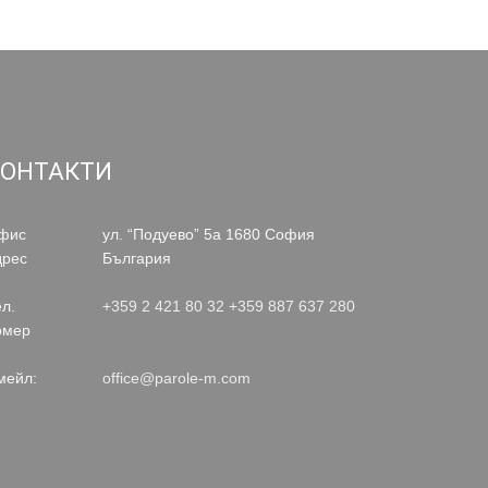
КОНТАКТИ
фис
ул. “Подуево” 5а 1680 София
дрес
България
л.
+359 2 421 80 32
+359 887 637 280
омер
мейл:
office@parole-m.com