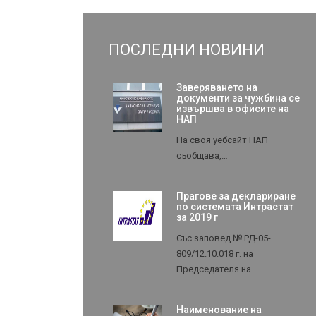
ПОСЛЕДНИ НОВИНИ
Заверяването на
документи за чужбина се
извършва в офисите на
НАП
На своя уебсайт НАП
съобщава,…
Прагове за деклариране
по системата Интрастат
за 2019 г
Със заповед № РД-05-
809/12.10.018 г. на
Председателя на…
Наименование на