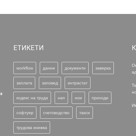
ЕТИКЕТИ
О
workflow
данни
документи
заверка
а
заплата
заповед
интрастат
Те
н
та
кодекс на труда
нап
нои
приходи
И
софтуер
счетоводство
такси
трудова книжка