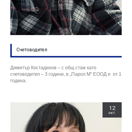
Счетоводител
Димитър Костадинов – с общ стаж като
счетоводител – 3 години, в „Парол М“ ЕООД е от 1
година.
12
окт.