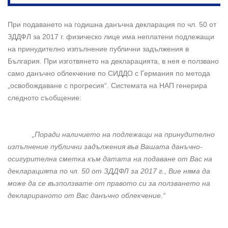
При подаването на годишна данъчна декларация по чл. 50 от
ЗДДФЛ за 2017 г. физическо лице има неплатени подлежащи
на принудително изпълнение публични задължения в
България. При изготвянето на декларацията, в нея е ползвано
само данъчно облекчение по СИДДО с Германия по метода
„освобождаване с прогресия“. Системата на НАП генерира
следното съобщение:
„Поради наличието на подлежащи на принудително
изпълнение публични задължения във Вашата данъчно-
осигурителна сметка към датата на подаване от Вас на
декларацията по чл. 50 от ЗДДФЛ за 2017 г., Вие няма да
може да се възползвате от правото си за ползването на
декларираното от Вас данъчно облекчение.“