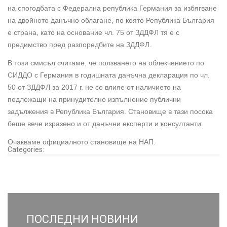
на спогодбата с Федерална република Германия за избягване
на двойното данъчно облагане, по която Република България
е страна, като на основание чл. 75 от ЗДДФЛ тя е с
предимство пред разпоредбите на ЗДДФЛ.
В този смисъл считаме, че ползването на облекчението по
СИДДО с Германия в годишната данъчна декларация по чл.
50 от ЗДДФЛ за 2017 г. не се влияе от наличието на
подлежащи на принудително изпълнение публични
задължения в Република България. Становище в тази посока
беше вече изразено и от данъчни експерти и консултанти.
Очакваме официалното становище на НАП.
Categories:
ПОСЛЕДНИ НОВИНИ