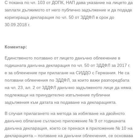
С покана по чл. 103 от ДОПК, НАП дава указание на лицето да
заплати дължимото от него публично задължение и да подаде
коригираща декларация по чл. 50 от ЗДДФЛ в срок до
30.09.2018 г.
Коментар:
Единственото ползвано от лицето данъчно облекчение в
годишната данъчна декларация по чл. 50 от ЗДДФЛ за 2017 г.
е за облекчение при прилагане на СИДДО с Германия. Не са
ползвани облекчения по ЗДДФЛ, за които важи разпоредбата
на чл. 23, ал. 2 от ЗДДФЛ данъчно задълженото лице да няма
подлежащи на принудително изпълнение публични
задължения към датата на подаване на декларацията.
В случая прилагането на метода за избягване на двойното
данъчно облагане съгласно приложение № 9 от годишната
данъчна декларация, което се пренася в приложение № 10 на
декларацията – ползване на данъчни облекчения, се основава