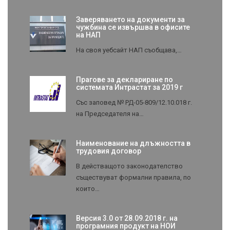
Заверяването на документи за
чужбина се извършва в офисите
на НАП
На своя уебсайт НАП съобщава,…
Прагове за деклариране по
системата Интрастат за 2019 г
Със заповед № РД-05-809/12.10.018 г.
на Председателя на…
Наименование на длъжността в
трудовия договор
В действащото законодателство
съществуват формални правила, по
които…
Версия 3.0 от 28.09.2018 г. на
програмния продукт на НОИ